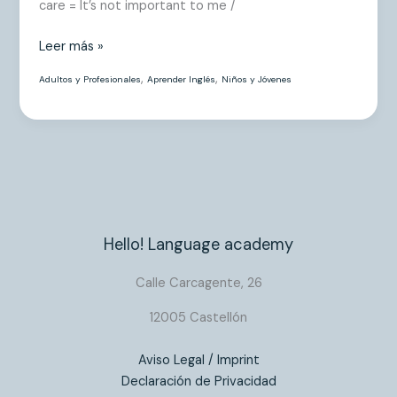
care = It’s not important to me /
Leer más »
,
,
Adultos y Profesionales
Aprender Inglés
Niños y Jóvenes
Hello! Language academy
Calle Carcagente, 26
12005 Castellón
Aviso Legal / Imprint​
Declaración de Privacidad