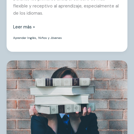
flexible y receptivo al aprendizaje, especialmente al
de los idiomas.
Leer más »
,
Aprender Inglés
Niños y Jóvenes
10
tips
para
que
el
inglés
sea
fácil
y
divertido