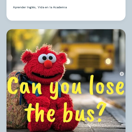
,
Aprender Inglés
Vida en la Academia
Can
you
lose